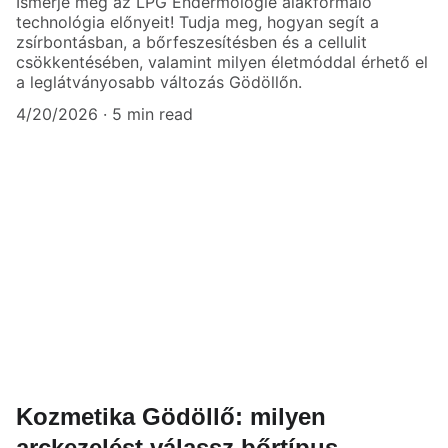
Ismerje meg az LPG Endermologie alakformáló
technológia előnyeit! Tudja meg, hogyan segít a
zsírbontásban, a bőrfeszesítésben és a cellulit
csökkentésében, valamint milyen életmóddal érhető el
a leglátványosabb változás Gödöllőn.
4/20/2026
5 min read
Kozmetika Gödöllő: milyen
arckezelést válassz bőrtípus