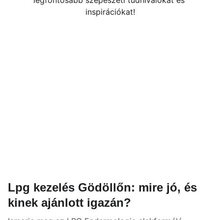
legfontosabb szépészeti tudnivalókat és 
inspirációkat!
Lpg kezelés Gödöllőn: mire jó, és
kinek ajánlott igazán?