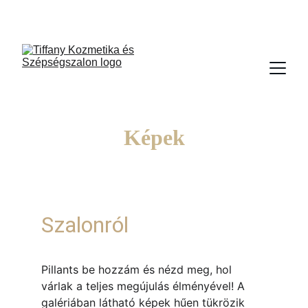
TIFFANY KOZMETIKA GÖDÖLLŐ
Képek
Szalonról
Pillants be hozzám és nézd meg, hol 
várlak a teljes megújulás élményével! A 
galériában látható képek hűen tükrözik 